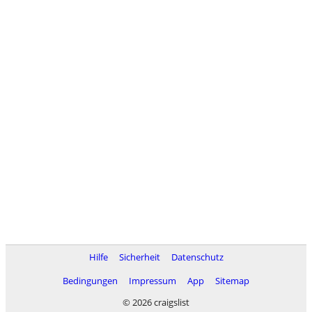
Hilfe
Sicherheit
Datenschutz
Bedingungen
Impressum
App
Sitemap
© 2026 craigslist