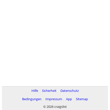
Hilfe
Sicherheit
Datenschutz
Bedingungen
Impressum
App
Sitemap
© 2026 craigslist