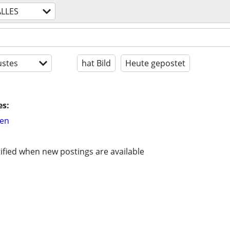
ALLES
stes
hat Bild
Heute gepostet
es:
hen
ified when new postings are available