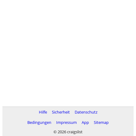
Hilfe
Sicherheit
Datenschutz
Bedingungen
Impressum
App
Sitemap
© 2026 craigslist