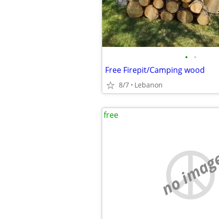
•
•
Free Firepit/Camping wood
8/7
Lebanon
free
no imag