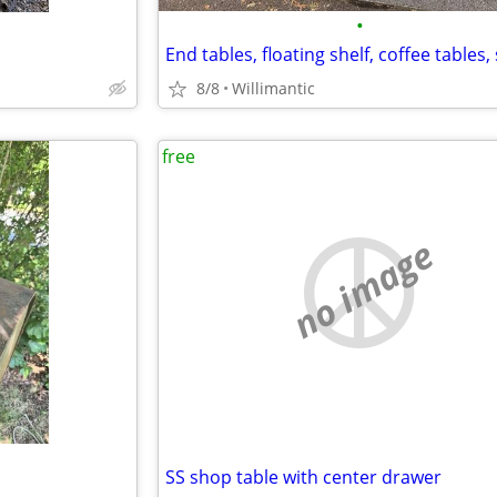
•
8/8
Willimantic
free
no image
SS shop table with center drawer