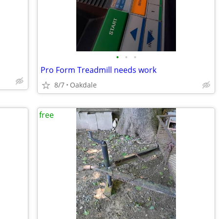
•
•
•
Pro Form Treadmill needs work
8/7
Oakdale
free