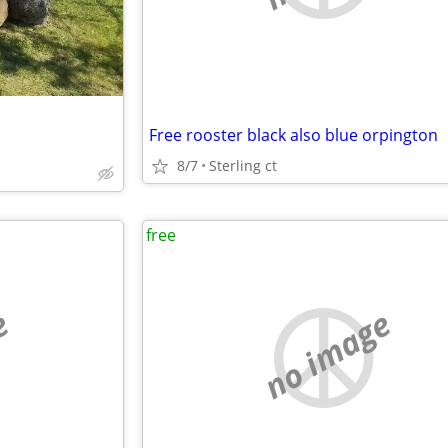
Free rooster black also blue orpington
8/7
Sterling ct
free
e
no image