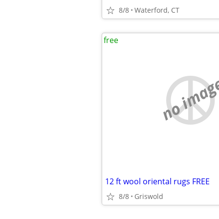
8/8
Waterford, CT
free
no imag
12 ft wool oriental rugs FREE
8/8
Griswold