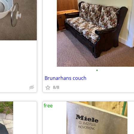
•
Brunarhans couch
8/8
free