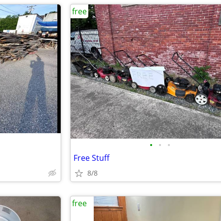
free
•
•
•
Free Stuff
8/8
free