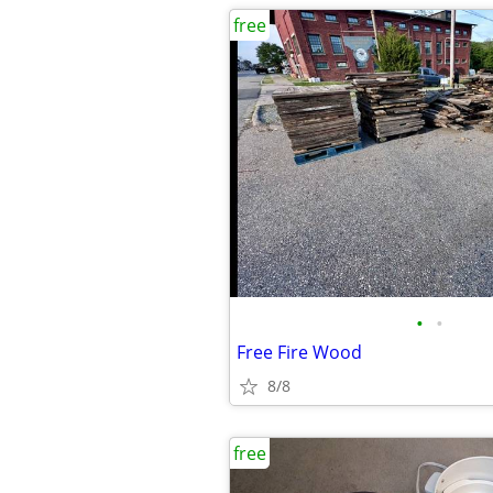
free
•
•
Free Fire Wood
8/8
free