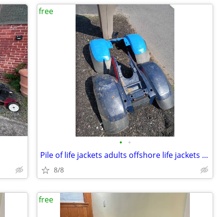
free
•
•
Pile of life jackets adults offshore life jackets PFD
8/8
free