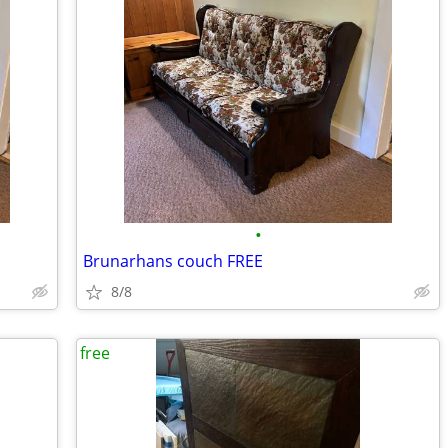
•
Brunarhans couch FREE
8/8
free