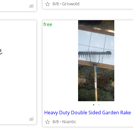
8/8
Griswold
free
e
•
•
Heavy Duty Double Sided Garden Rake
8/8
Niantic