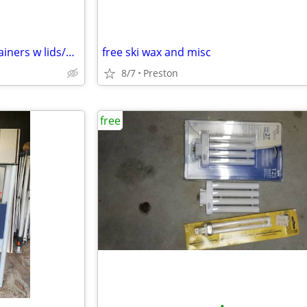
various glass/plastic food containers w lids/1gal glass pickle, 1.5L w
free ski wax and misc
8/7
Preston
free
•