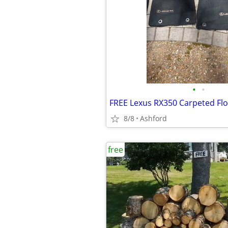
•
•
FREE Lexus RX350 Carpeted Fl
8/8
Ashford
free