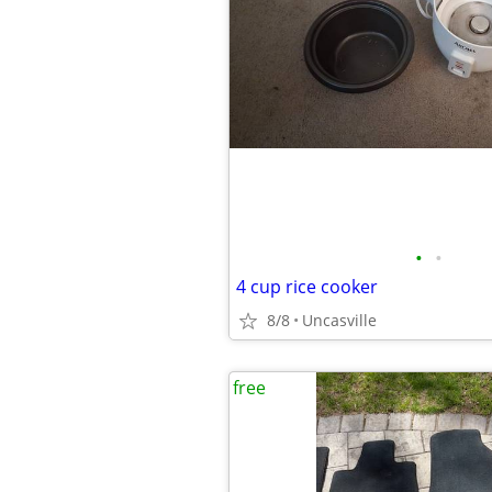
•
•
4 cup rice cooker
8/8
Uncasville
free