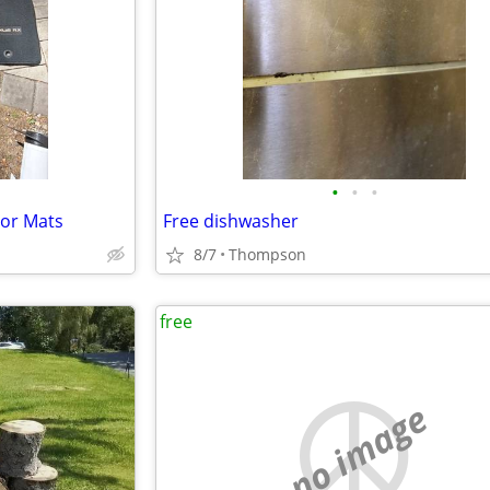
•
•
•
oor Mats
Free dishwasher
8/7
Thompson
free
no image