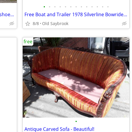
•
•
•
•
•
•
•
•
•
•
•
•
•
End tables, floating shelf, coffee tables, shoes, soccer net. Crib, some toys
Free Boat and Trailer 1978 Silverline Bowrider 18 foot
8/8
Old Saybrook
free
•
Antique Carved Sofa - Beautiful!