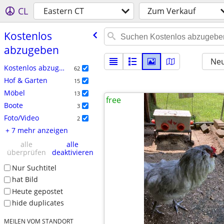
CL
Eastern CT
Zum Verkauf
Kostenlos
abzugeben
Neu
Kostenlos abzugeben
62
Hof & Garten
15
Möbel
13
free
Boote
3
Foto/Video
2
+ 7 mehr anzeigen
alle
alle
überprüfen
deaktivieren
Nur Suchtitel
hat Bild
Heute gepostet
hide duplicates
MEILEN VOM STANDORT