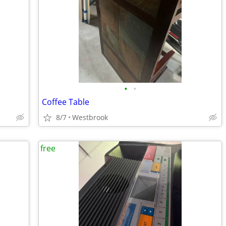
•
•
Coffee Table
8/7
Westbrook
free